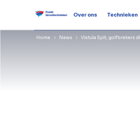
die voor d
Over ons
Technieken
Home
News
Vistula Spit, golfbrekers d