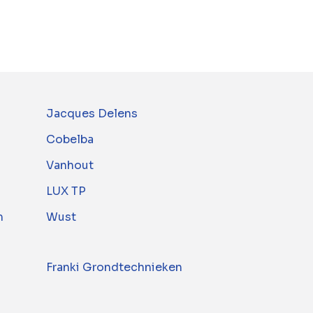
Jacques Delens
Cobelba
Vanhout
LUX TP
m
Wust
Franki Grondtechnieken