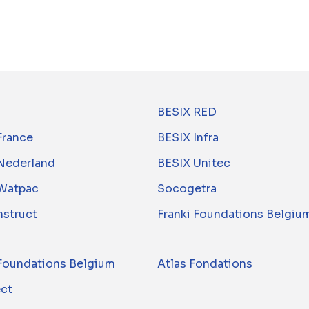
BESIX RED
France
BESIX Infra
Nederland
BESIX Unitec
Watpac
Socogetra
nstruct
Franki Foundations Belgiu
 Foundations Belgium
Atlas Fondations
ect