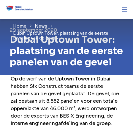
Home
News
29 september 2020
Dubai Uptown Tower: plaatsing van de eerste
Dubai Uptown Tower:
panelen van de gevel
plaatsing van de eerste
panelen van de gevel
Op de werf van de Uptown Tower in Dubai
hebben Six Construct teams de eerste
panelen van de gevel geplaatst. De gevel, die
zal bestaan uit 8.562 panelen voor een totale
oppervlakte van 46.000 m², werd ontworpen
door de experts van BESIX Engineering, de
interne engineeringafdeling van de groep.