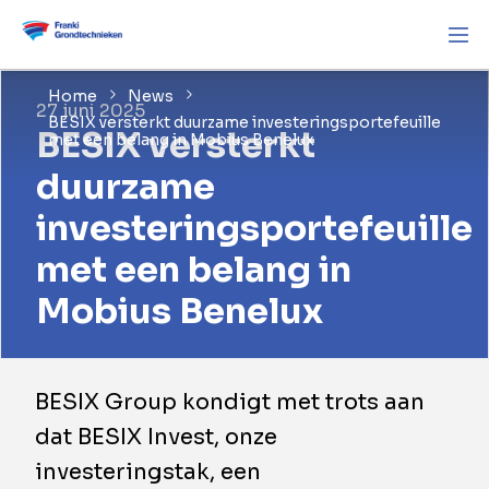
Home
News
27 juni 2025
BESIX versterkt duurzame investeringsportefeuille
BESIX versterkt
met een belang in Mobius Benelux
duurzame
investeringsportefeuille
met een belang in
Mobius Benelux
BESIX Group kondigt met trots aan
dat BESIX Invest, onze
investeringstak, een