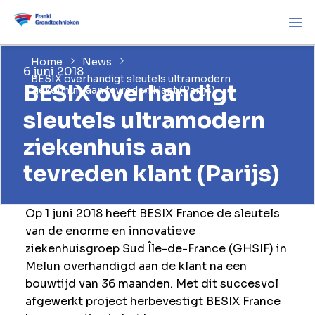
Home
News
6 juni 2018
BESIX overhandigt sleutels ultramodern
BESIX overhandigt
ziekenhuis aan tevreden klant (Parijs)
sleutels ultramodern
ziekenhuis aan
tevreden klant (Parijs)
Op 1 juni 2018 heeft BESIX France de sleutels
van de enorme en innovatieve
ziekenhuisgroep Sud Île-de-France (GHSIF) in
Melun overhandigd aan de klant na een
bouwtijd van 36 maanden. Met dit succesvol
afgewerkt project herbevestigt BESIX France